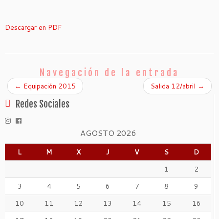
Descargar en PDF
Navegación de la entrada
←
Equipación 2015
Salida 12/abril
→
Redes Sociales
AGOSTO 2026
L
M
X
J
V
S
D
1
2
3
4
5
6
7
8
9
10
11
12
13
14
15
16