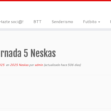
Hazte soci@!
BTT
Senderismo
Futbito
ornada 5 Neskas
025
en
2025 Neskas
por
admin
(actualizado hace 506 dias)