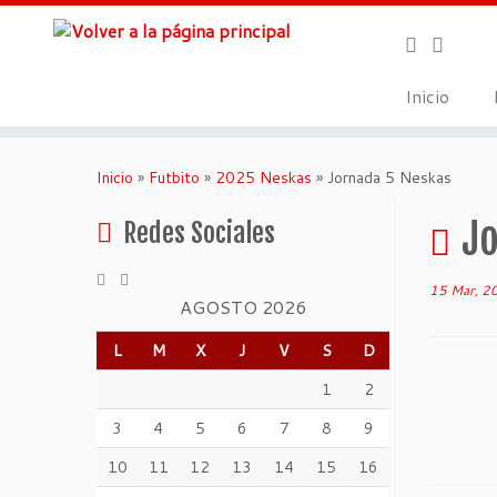
Inicio
Inicio
»
Futbito
»
2025 Neskas
»
Jornada 5 Neskas
J
Redes Sociales
15 Mar, 2
AGOSTO 2026
L
M
X
J
V
S
D
1
2
3
4
5
6
7
8
9
10
11
12
13
14
15
16