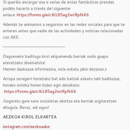
Si queréis encargar una o varias de estas fantásticas prendas
podéis hacerlo a través del siguiente
enlace:
https://forms.gle/cXi185ag2wtRpfkK6
Además te animamos a seguirnos en las redes sociales para que te
enteres antes que nadie de las actividades y noticias relacionadas
con AKE.
———————————————————————-
Dagoeneko baditugu kirol ekipamendu berriak ondo guapo
ateratzeko diseinatuta!
Hemen daukazue informazioa, nola eskatu jakin dezazun.z
Arropa zoragarri horietako bat edo batzuk eskatu nahi badituzue,
honako esteka honen bidez egin dezakezu:
https://forms.gle/cXi185ag2wtRpfkK6
Gogoratu gure sare sozialetan ekintza eta berriak argitaratzen
ditugula. Beraz, adi egon!
AEZKOA KIROL ELKARTEA
instagram.com/aezkoaake