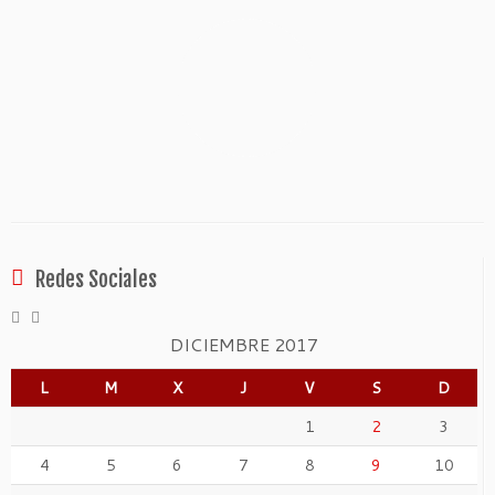
Redes Sociales
DICIEMBRE 2017
L
M
X
J
V
S
D
1
2
3
4
5
6
7
8
9
10