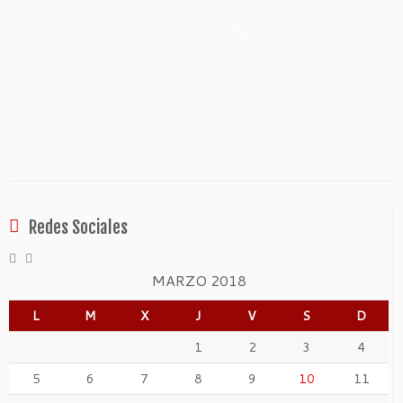
Redes Sociales
MARZO 2018
L
M
X
J
V
S
D
1
2
3
4
5
6
7
8
9
10
11