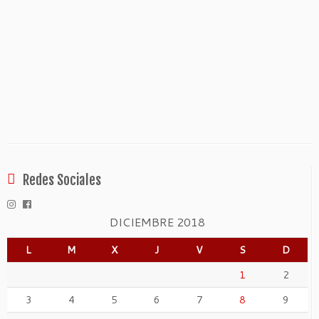
Redes Sociales
DICIEMBRE 2018
L
M
X
J
V
S
D
1
2
3
4
5
6
7
8
9