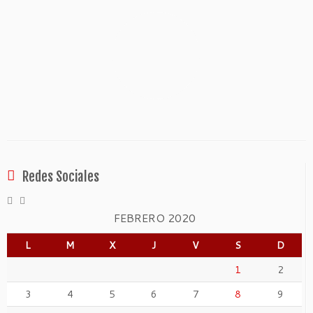
Redes Sociales
FEBRERO 2020
L
M
X
J
V
S
D
1
2
3
4
5
6
7
8
9