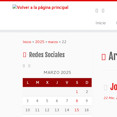
Inicio
Inicio
»
2025
»
marzo
»
22
Ar
Redes Sociales
MARZO 2025
L
M
X
J
V
S
D
J
1
2
22 Mar,
3
4
5
6
7
8
9
10
11
12
13
14
15
16