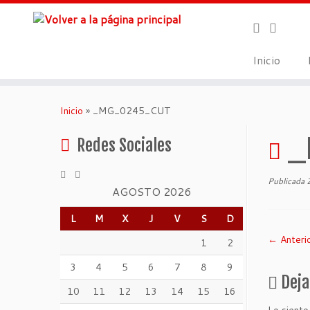
Inicio
Inicio
»
_MG_0245_CUT
_
Redes Sociales
Publicada
AGOSTO 2026
L
M
X
J
V
S
D
← Anteri
1
2
3
4
5
6
7
8
9
Deja
10
11
12
13
14
15
16