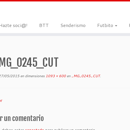
Hazte soci@!
BTT
Senderismo
Futbito
MG_0245_CUT
27/05/2015
en dimensiones
1093 × 600
en
_MG_0245_CUT
.
or
r un comentario