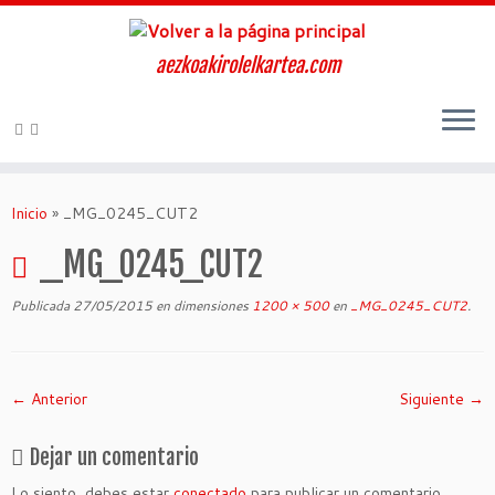
aezkoakirolelkartea.com
Inicio
»
_MG_0245_CUT2
_MG_0245_CUT2
Publicada
27/05/2015
en dimensiones
1200 × 500
en
_MG_0245_CUT2
.
← Anterior
Siguiente →
Dejar un comentario
Lo siento, debes estar
conectado
para publicar un comentario.