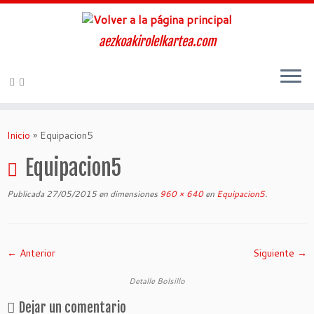
aezkoakirolelkartea.com
Inicio
»
Equipacion5
Equipacion5
Publicada
27/05/2015
en dimensiones
960 × 640
en
Equipacion5
.
← Anterior
Siguiente →
Detalle Bolsillo
Dejar un comentario