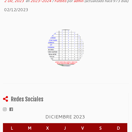
2 Dic, 2023
en
2023-2024
/
Futbito
por
admin
(actualizado hace 973 dias)
02/12/2023
Redes Sociales
DICIEMBRE 2023
L
M
X
J
V
S
D