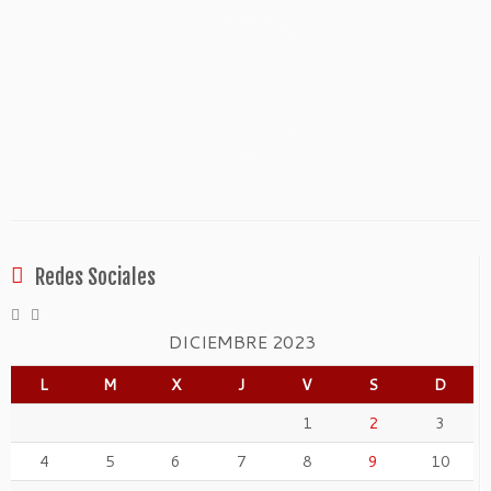
Redes Sociales
DICIEMBRE 2023
L
M
X
J
V
S
D
1
2
3
4
5
6
7
8
9
10