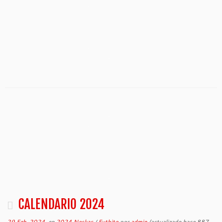
CALENDARIO 2024
29 Feb, 2024
en
2024 Neskas
/
Futbito
por
admin
(actualizado hace 887